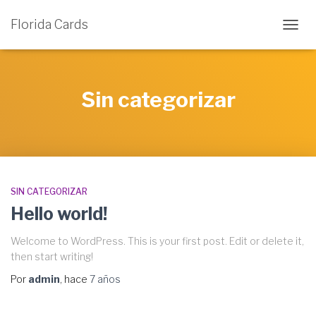
Florida Cards
CAMB
MODO
DE
NAVE
Sin categorizar
SIN CATEGORIZAR
Hello world!
Welcome to WordPress. This is your first post. Edit or delete it,
then start writing!
Por
admin
, hace
7 años