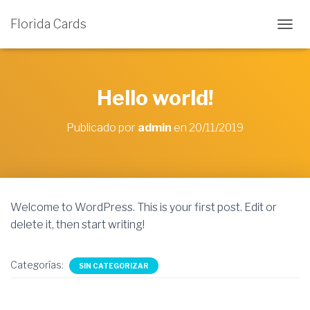
Florida Cards
C
A
M
B
I
Hello world!
A
R
Publicado por
admin
en
20/11/2019
M
O
D
O
D
E
Welcome to WordPress. This is your first post. Edit or
N
A
delete it, then start writing!
V
E
G
Categorías:
SIN CATEGORIZAR
A
C
I